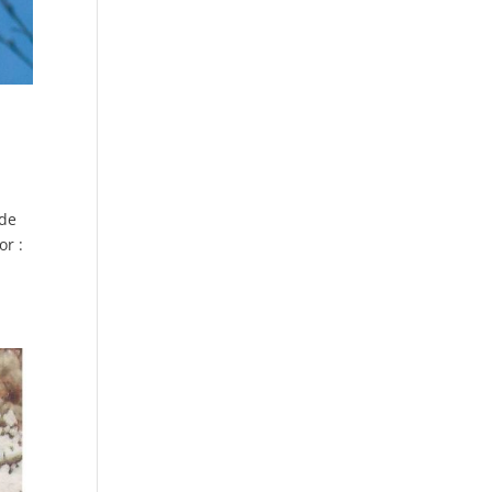
 de
or :