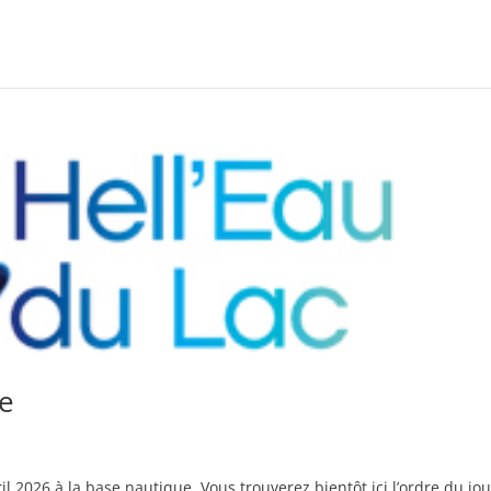
le
l 2026 à la base nautique. Vous trouverez bientôt ici l’ordre du jou